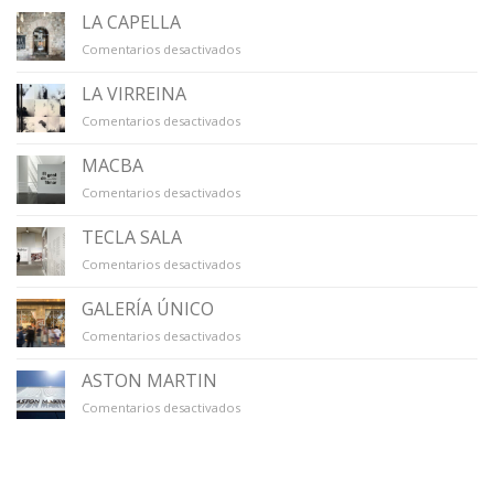
LA CAPELLA
en
Comentarios desactivados
LA
CAPELLA
LA VIRREINA
en
Comentarios desactivados
LA
VIRREINA
MACBA
en
Comentarios desactivados
MACBA
TECLA SALA
en
Comentarios desactivados
TECLA
SALA
GALERÍA ÚNICO
en
Comentarios desactivados
GALERÍA
ÚNICO
ASTON MARTIN
en
Comentarios desactivados
ASTON
MARTIN