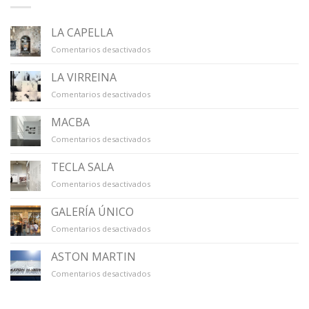
LA CAPELLA
en
Comentarios desactivados
LA
CAPELLA
LA VIRREINA
en
Comentarios desactivados
LA
VIRREINA
MACBA
en
Comentarios desactivados
MACBA
TECLA SALA
en
Comentarios desactivados
TECLA
SALA
GALERÍA ÚNICO
en
Comentarios desactivados
GALERÍA
ÚNICO
ASTON MARTIN
en
Comentarios desactivados
ASTON
MARTIN