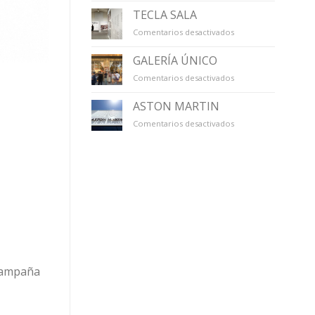
TECLA SALA
en
Comentarios desactivados
TECLA
SALA
GALERÍA ÚNICO
en
Comentarios desactivados
GALERÍA
ÚNICO
ASTON MARTIN
en
Comentarios desactivados
ASTON
MARTIN
 campaña