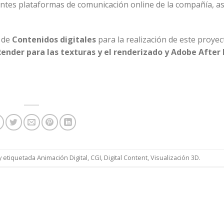
rentes plataformas de comunicación online de la compañía, a
o de
Contenidos digitales
para la realización de este proye
nder para las texturas y el renderizado y Adobe After 
y etiquetada
Animación Digital
,
CGI
,
Digital Content
,
Visualización 3D
.