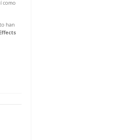
sí como
cto han
Effects