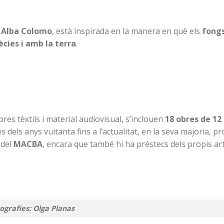
r
Alba Colomo
, està inspirada en la manera en què els
fong
ècies i amb la terra
.
bres tèxtils i material audiovisual, s’inclouen
18 obres de 12
s dels anys vuitanta fins a l’actualitat, en la seva majoria, p
 del
MACBA
, encara que també hi ha préstecs dels propis art
ografies: Olga Planas