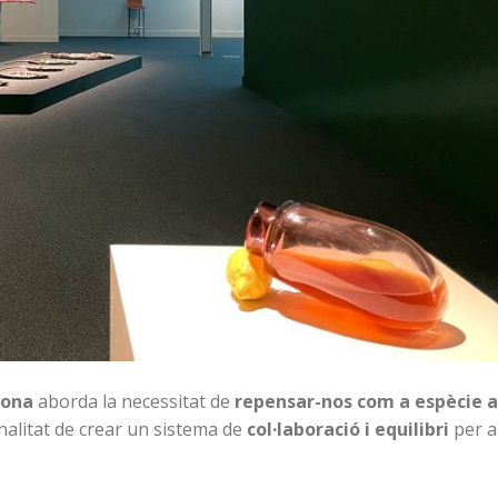
lona
aborda la necessitat de
repensar-nos com a espècie 
inalitat de crear un sistema de
col·laboració i equilibri
per a