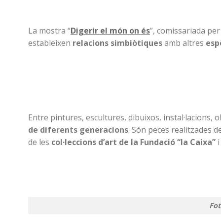
La mostra “
Digerir el món on és
”, comissariada pe
estableixen
relacions simbiòtiques
amb altres
esp
Entre pintures, escultures, dibuixos, instal·lacions, o
de diferents generacions
. Són peces realitzades de
de les
col·leccions d’art de la Fundació “la Caixa”
i
Fot