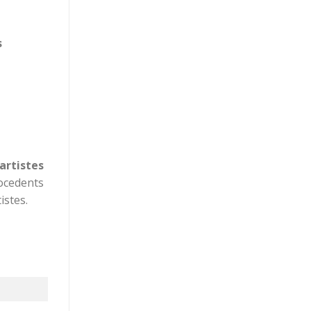
s
 artistes
rocedents
istes.