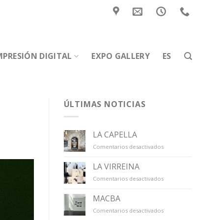
MPRESIÓN DIGITAL
EXPO GALLERY
ES
ÚLTIMAS NOTICIAS
LA CAPELLA
en
Comentarios desactivados
LA
CAPELLA
LA VIRREINA
en
Comentarios desactivados
LA
VIRREINA
MACBA
en
Comentarios desactivados
MACBA