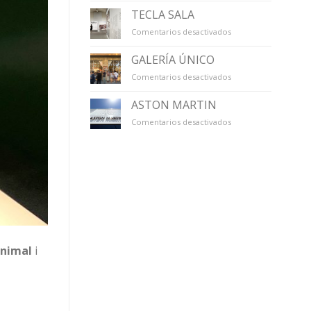
TECLA SALA
en
Comentarios desactivados
TECLA
SALA
GALERÍA ÚNICO
en
Comentarios desactivados
GALERÍA
ÚNICO
ASTON MARTIN
en
Comentarios desactivados
ASTON
MARTIN
animal
i