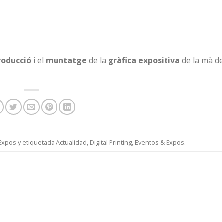
roducció
i el
muntatge
de la
gràfica expositiva
de la mà d
Expos
y etiquetada
Actualidad
,
Digital Printing
,
Eventos & Expos
.