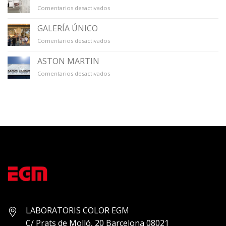
en
Comentarios desactivados
TECLA
SALA
GALERÍA ÚNICO
en
Comentarios desactivados
GALERÍA
ÚNICO
ASTON MARTIN
en
Comentarios desactivados
ASTON
MARTIN
LABORATORIS COLOR EGM
C/ Prats de Molló, 20 Barcelona 08021