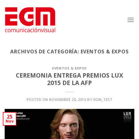
Saltar
al
contenido
ARCHIVOS DE CATEGORÍA:
EVENTOS & EXPOS
EVENTOS & EXPOS
CEREMONIA ENTREGA PREMIOS LUX
2015 DE LA AFP
POSTED ON
NOVIEMBRE 25, 2015
BY
EGM_TEST
25
Nov