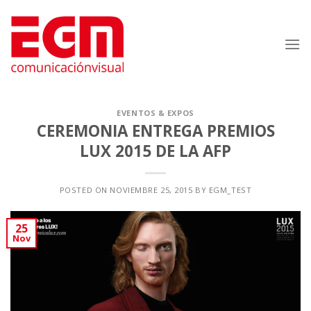
Saltar
al
contenido
EVENTOS & EXPOS
CEREMONIA ENTREGA PREMIOS
LUX 2015 DE LA AFP
POSTED ON
NOVIEMBRE 25, 2015
BY
EGM_TEST
25
Nov