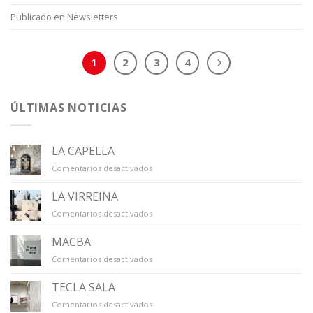
Publicado en
Newsletters
1
2
3
4
ÚLTIMAS NOTICIAS
LA CAPELLA
en
Comentarios desactivados
LA
CAPELLA
LA VIRREINA
en
Comentarios desactivados
LA
VIRREINA
MACBA
en
Comentarios desactivados
MACBA
TECLA SALA
en
Comentarios desactivados