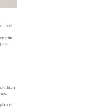
e en el
n
resión
 para
s
acreditan
nes.
plica el