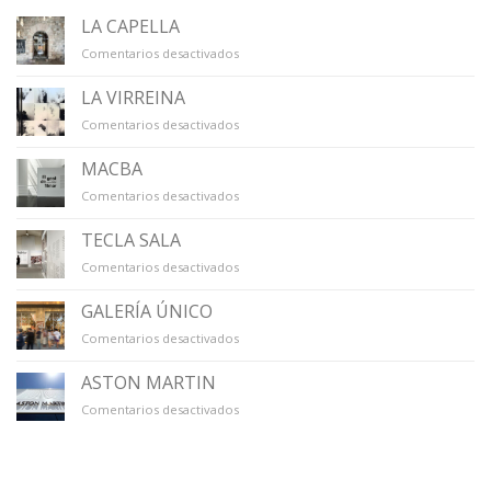
LA CAPELLA
en
Comentarios desactivados
LA
CAPELLA
LA VIRREINA
en
Comentarios desactivados
LA
VIRREINA
MACBA
en
Comentarios desactivados
MACBA
TECLA SALA
en
Comentarios desactivados
TECLA
SALA
GALERÍA ÚNICO
en
Comentarios desactivados
GALERÍA
ÚNICO
ASTON MARTIN
en
Comentarios desactivados
ASTON
MARTIN