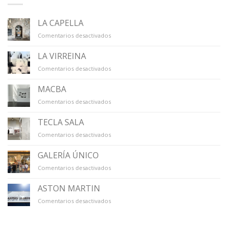
LA CAPELLA
en
Comentarios desactivados
LA
CAPELLA
LA VIRREINA
en
Comentarios desactivados
LA
VIRREINA
MACBA
en
Comentarios desactivados
MACBA
TECLA SALA
en
Comentarios desactivados
TECLA
SALA
GALERÍA ÚNICO
en
Comentarios desactivados
GALERÍA
ÚNICO
ASTON MARTIN
en
Comentarios desactivados
ASTON
MARTIN