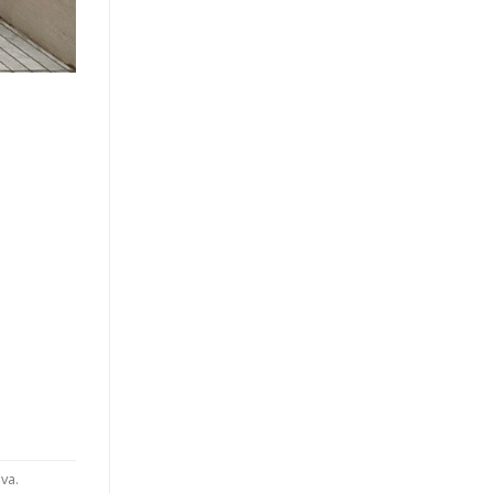
iva
.