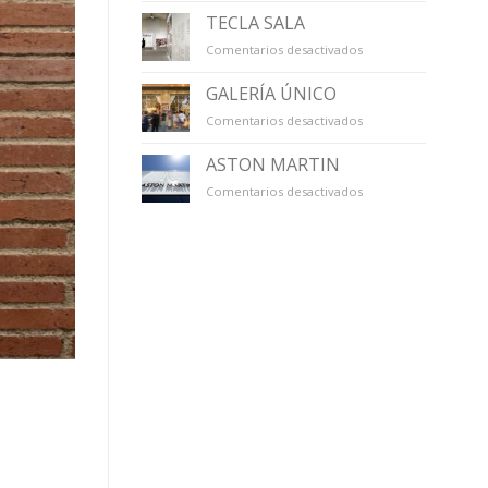
TECLA SALA
en
Comentarios desactivados
TECLA
SALA
GALERÍA ÚNICO
en
Comentarios desactivados
GALERÍA
ÚNICO
ASTON MARTIN
en
Comentarios desactivados
ASTON
MARTIN