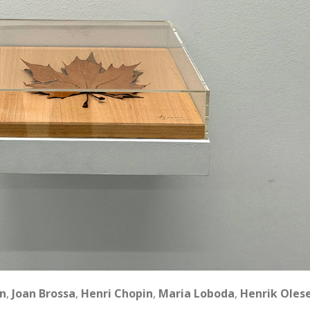
in
,
Joan Brossa
,
Henri Chopin
,
Maria Loboda
,
Henrik Oles