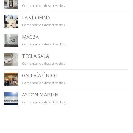
en
Comentarios desactivados
LA
CAPELLA
LA VIRREINA
en
Comentarios desactivados
LA
VIRREINA
MACBA
en
Comentarios desactivados
MACBA
TECLA SALA
en
Comentarios desactivados
TECLA
SALA
GALERÍA ÚNICO
en
Comentarios desactivados
GALERÍA
ÚNICO
ASTON MARTIN
en
Comentarios desactivados
ASTON
MARTIN