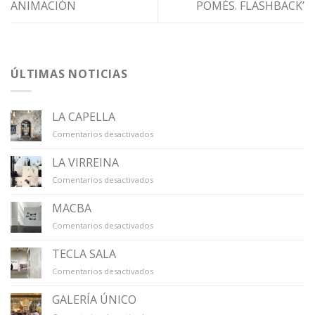
ANIMACIÓN
POMÉS. FLASHBACK’
ÚLTIMAS NOTICIAS
LA CAPELLA
en
Comentarios desactivados
LA
CAPELLA
LA VIRREINA
en
Comentarios desactivados
LA
VIRREINA
MACBA
en
Comentarios desactivados
MACBA
TECLA SALA
en
Comentarios desactivados
TECLA
SALA
GALERÍA ÚNICO