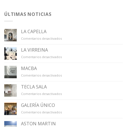
ÚLTIMAS NOTICIAS
LA CAPELLA
en
Comentarios desactivados
LA
CAPELLA
LA VIRREINA
en
Comentarios desactivados
LA
VIRREINA
MACBA
en
Comentarios desactivados
MACBA
TECLA SALA
en
Comentarios desactivados
TECLA
SALA
GALERÍA ÚNICO
en
Comentarios desactivados
GALERÍA
ÚNICO
ASTON MARTIN