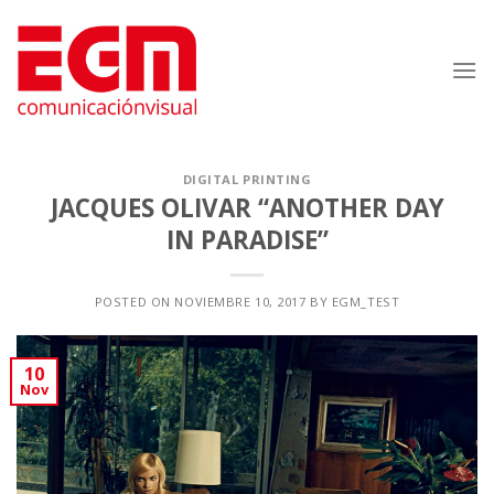
Saltar
al
contenido
DIGITAL PRINTING
JACQUES OLIVAR “ANOTHER DAY
IN PARADISE”
POSTED ON
NOVIEMBRE 10, 2017
BY
EGM_TEST
10
Nov