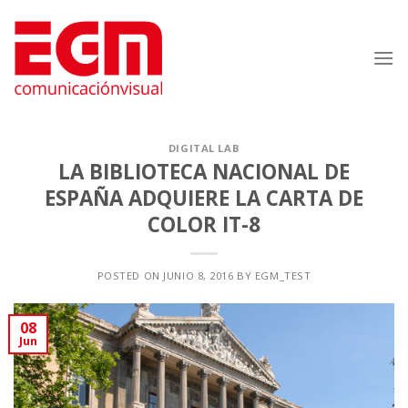
Saltar
al
contenido
DIGITAL LAB
LA BIBLIOTECA NACIONAL DE
ESPAÑA ADQUIERE LA CARTA DE
COLOR IT-8
POSTED ON
JUNIO 8, 2016
BY
EGM_TEST
08
Jun