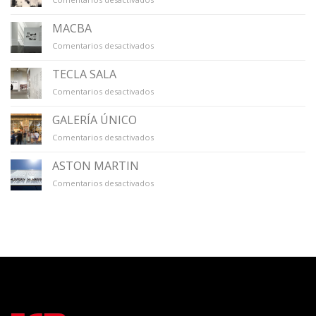
LA
VIRREINA
MACBA
en
Comentarios desactivados
MACBA
TECLA SALA
en
Comentarios desactivados
TECLA
SALA
GALERÍA ÚNICO
en
Comentarios desactivados
GALERÍA
ÚNICO
ASTON MARTIN
en
Comentarios desactivados
ASTON
MARTIN