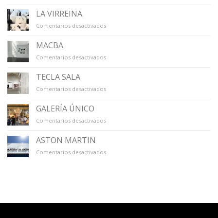
LA
CAPELLA
LA VIRREINA
en
Comentarios desactivados
LA
VIRREINA
MACBA
en
Comentarios desactivados
MACBA
TECLA SALA
en
Comentarios desactivados
TECLA
SALA
GALERÍA ÚNICO
en
Comentarios desactivados
GALERÍA
ÚNICO
ASTON MARTIN
en
Comentarios desactivados
ASTON
MARTIN