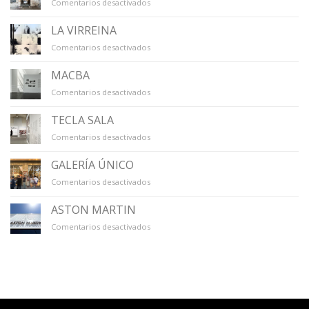
en
Comentarios desactivados
LA
CAPELLA
LA VIRREINA
en
Comentarios desactivados
LA
VIRREINA
MACBA
en
Comentarios desactivados
MACBA
TECLA SALA
en
Comentarios desactivados
TECLA
SALA
GALERÍA ÚNICO
en
Comentarios desactivados
GALERÍA
ÚNICO
ASTON MARTIN
en
Comentarios desactivados
ASTON
MARTIN