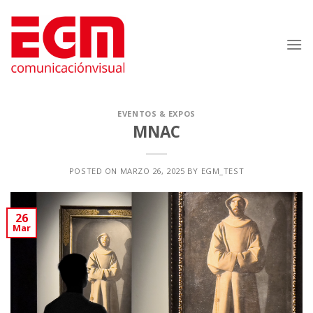
Saltar
al
contenido
EVENTOS & EXPOS
MNAC
POSTED ON
MARZO 26, 2025
BY
EGM_TEST
26
Mar