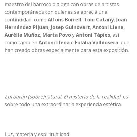
maestro del barroco dialoga con obras de artistas
contemporáneos con quienes se aprecia una
continuidad, como
Alfons Borrell
,
Toni Catany
,
Joan
Hernández
Pijuan
,
Josep Guinovart
,
Antoni Llena
,
Aurèlia Muñoz
,
Marta Povo
y
Antoni Tàpies
, así
como también
Antoni Llena
e
Eulàlia Valldosera
, que
han creado obras especialmente para esta exposición.
Z
urbarán (sobre)natural. El misterio de la realidad
es
sobre todo una extraordinaria experiencia estética.
Luz, materia y espiritualidad