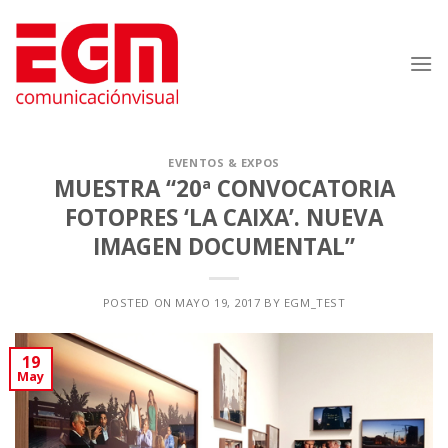
Saltar
al
contenido
EVENTOS & EXPOS
MUESTRA “20ª CONVOCATORIA
FOTOPRES ‘LA CAIXA’. NUEVA
IMAGEN DOCUMENTAL”
POSTED ON
MAYO 19, 2017
BY
EGM_TEST
19
May