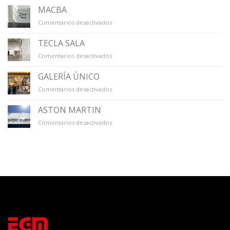
VIRREINA
MACBA
en
Comentarios desactivados
MACBA
TECLA SALA
en
Comentarios desactivados
TECLA
SALA
GALERÍA ÚNICO
en
Comentarios desactivados
GALERÍA
ÚNICO
ASTON MARTIN
en
Comentarios desactivados
ASTON
MARTIN