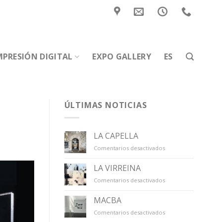
MPRESIÓN DIGITAL
EXPO GALLERY
ES
ÚLTIMAS NOTICIAS
LA CAPELLA
en
Comentarios desactivados
LA
CAPELLA
LA VIRREINA
en
Comentarios desactivados
LA
VIRREINA
MACBA
en
Comentarios desactivados
MACBA