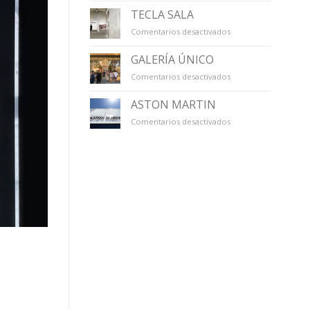
TECLA SALA
en
Comentarios desactivados
TECLA
SALA
GALERÍA ÚNICO
en
Comentarios desactivados
GALERÍA
ÚNICO
ASTON MARTIN
en
Comentarios desactivados
ASTON
MARTIN