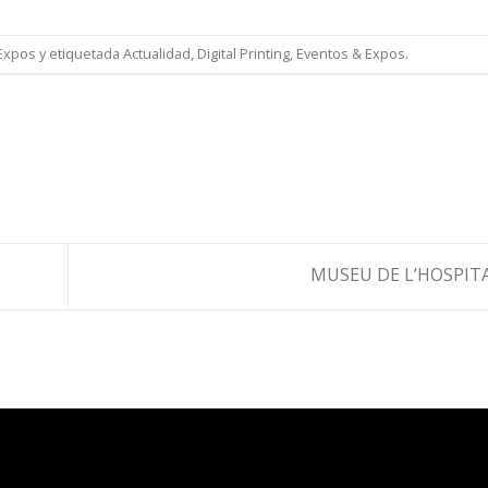
Expos
y etiquetada
Actualidad
,
Digital Printing
,
Eventos & Expos
.
MUSEU DE L’HOSPIT