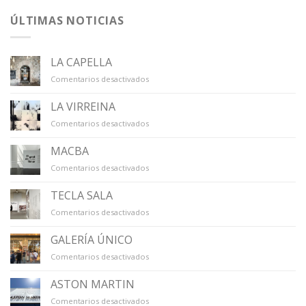
ÚLTIMAS NOTICIAS
LA CAPELLA
en
Comentarios desactivados
LA
CAPELLA
LA VIRREINA
en
Comentarios desactivados
LA
VIRREINA
MACBA
en
Comentarios desactivados
MACBA
TECLA SALA
en
Comentarios desactivados
TECLA
SALA
GALERÍA ÚNICO
en
Comentarios desactivados
GALERÍA
ÚNICO
ASTON MARTIN
en
Comentarios desactivados