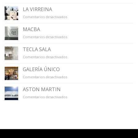
LA
CAPELLA
LA VIRREINA
en
Comentarios desactivados
LA
VIRREINA
MACBA
en
Comentarios desactivados
MACBA
TECLA SALA
en
Comentarios desactivados
TECLA
SALA
GALERÍA ÚNICO
en
Comentarios desactivados
GALERÍA
ÚNICO
ASTON MARTIN
en
Comentarios desactivados
ASTON
MARTIN