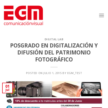
Saltar
al
contenido
DIGITAL LAB
POSGRADO EN DIGITALIZACIÓN Y
DIFUSIÓN DEL PATRIMONIO
FOTOGRÁFICO
POSTED ON
JULIO 1, 2015
BY
EGM_TEST
01
Jul