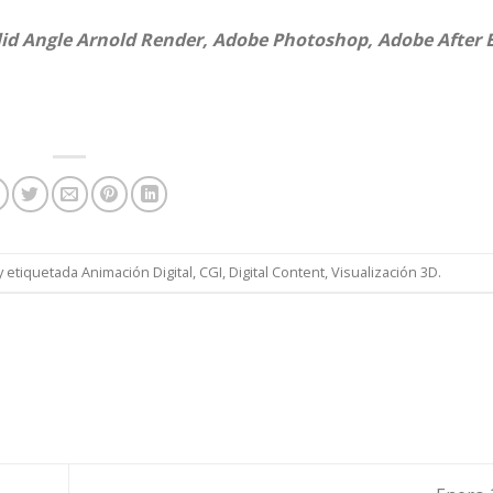
d Angle Arnold Render, Adobe Photoshop, Adobe After E
y etiquetada
Animación Digital
,
CGI
,
Digital Content
,
Visualización 3D
.