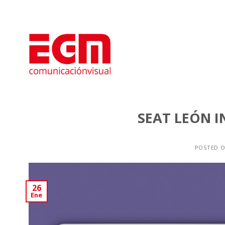
Saltar
al
contenido
SEAT LEÓN 
POSTED 
26
Ene