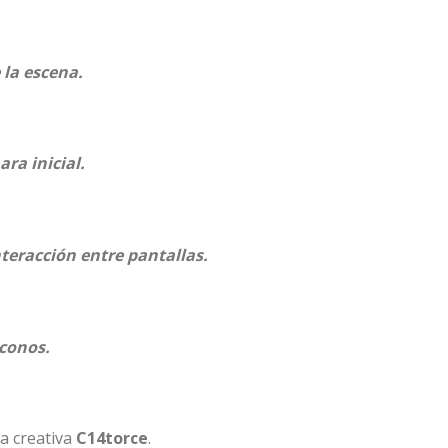
 la escena.
ra inicial.
nteracción entre pantallas.
iconos.
a creativa
C14torce
.