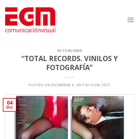
Saltar
al
contenido
ACTUALIDAD
“TOTAL RECORDS. VINILOS Y
FOTOGRAFÍA”
POSTED ON
DICIEMBRE 4, 2017
BY
EGM_TEST
04
Dic