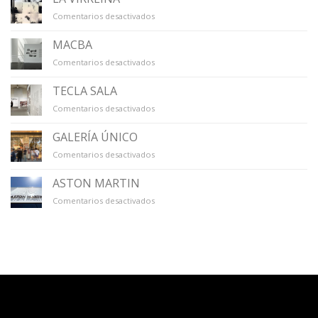
en
Comentarios desactivados
LA
VIRREINA
MACBA
en
Comentarios desactivados
MACBA
TECLA SALA
en
Comentarios desactivados
TECLA
SALA
GALERÍA ÚNICO
en
Comentarios desactivados
GALERÍA
ÚNICO
ASTON MARTIN
en
Comentarios desactivados
ASTON
MARTIN