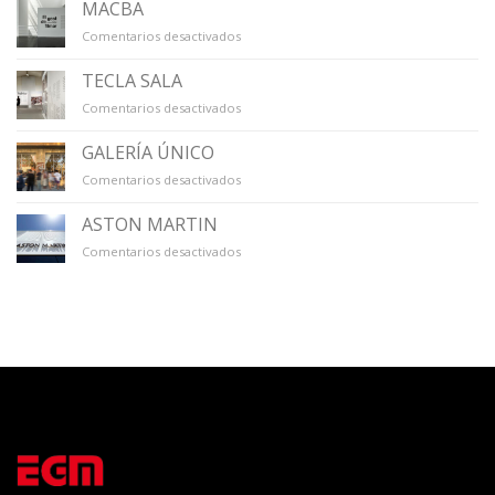
VIRREINA
MACBA
en
Comentarios desactivados
MACBA
TECLA SALA
en
Comentarios desactivados
TECLA
SALA
GALERÍA ÚNICO
en
Comentarios desactivados
GALERÍA
ÚNICO
ASTON MARTIN
en
Comentarios desactivados
ASTON
MARTIN