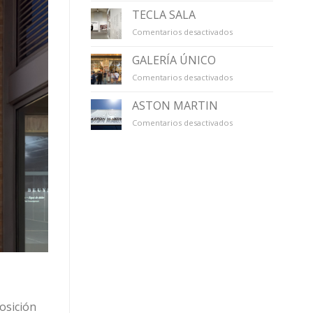
TECLA SALA
en
Comentarios desactivados
TECLA
SALA
GALERÍA ÚNICO
en
Comentarios desactivados
GALERÍA
ÚNICO
ASTON MARTIN
en
Comentarios desactivados
ASTON
MARTIN
osición