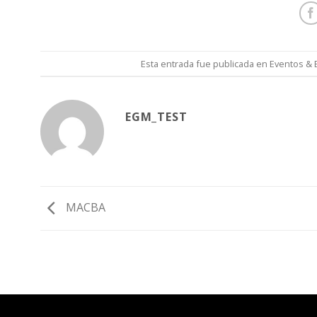
Esta entrada fue publicada en
Eventos & 
EGM_TEST
MACBA