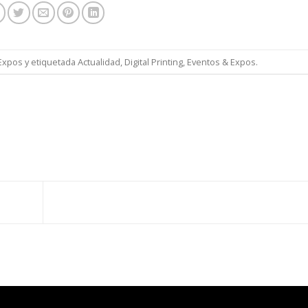
Expos
y etiquetada
Actualidad
,
Digital Printing
,
Eventos & Expos
.