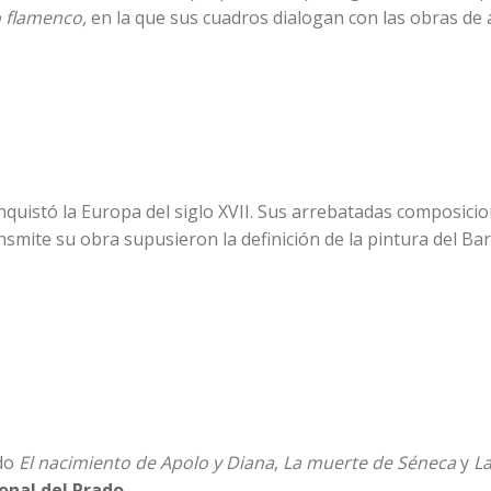
o flamenco,
en la que sus cuadros dialogan con las obras de 
quistó la Europa del siglo XVII. Sus arrebatadas composicio
nsmite su obra supusieron la definición de la pintura del Bar
ndo
El nacimiento de Apolo y Diana
,
La muerte de Séneca
y
L
onal del Prado
.