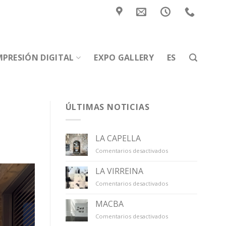
MPRESIÓN DIGITAL
EXPO GALLERY
ES
ÚLTIMAS NOTICIAS
LA CAPELLA
en
Comentarios desactivados
LA
CAPELLA
LA VIRREINA
en
Comentarios desactivados
LA
VIRREINA
MACBA
en
Comentarios desactivados
MACBA