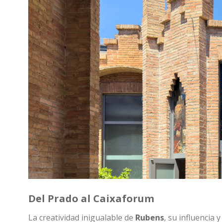
Del Prado al
Caixaforum
La creatividad inigualable de
Rubens
, su influencia