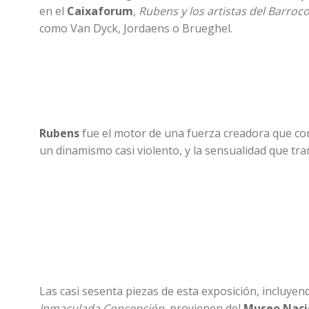
en el
Caixaforum
,
Rubens y los artistas del Barroc
como Van Dyck, Jordaens o Brueghel.
Rubens
fue el motor de una fuerza creadora que con
un dinamismo casi violento, y la sensualidad que tra
Las casi sesenta piezas de esta exposición, incluye
Inmaculada Concepción
, provienen del
Museo Naci