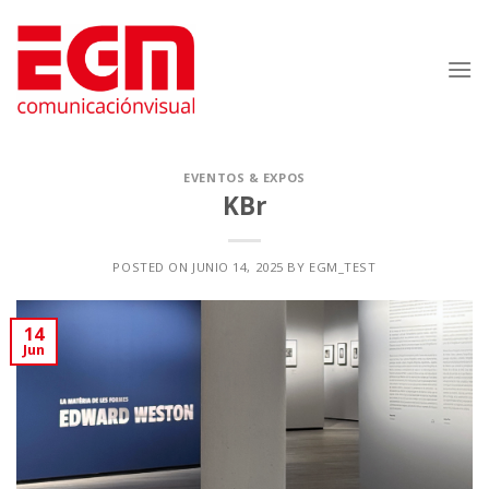
Saltar
al
contenido
EVENTOS & EXPOS
KBr
POSTED ON
JUNIO 14, 2025
BY
EGM_TEST
14
Jun