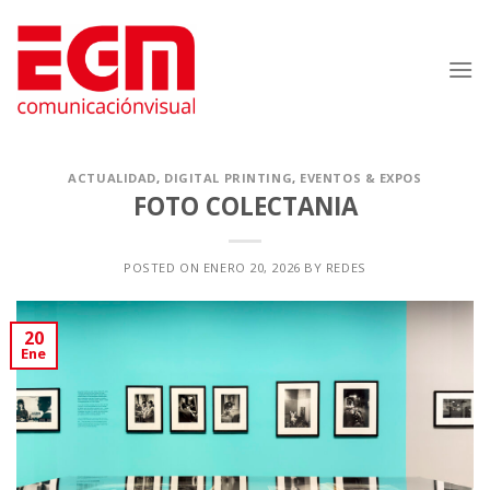
Saltar
al
contenido
ACTUALIDAD
,
DIGITAL PRINTING
,
EVENTOS & EXPOS
FOTO COLECTANIA
POSTED ON
ENERO 20, 2026
BY
REDES
20
Ene