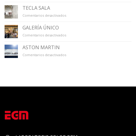
MACBA
TECLA SALA
en
Comentarios desactivados
TECLA
SALA
GALERÍA ÚNICO
en
Comentarios desactivados
GALERÍA
ÚNICO
ASTON MARTIN
en
Comentarios desactivados
ASTON
MARTIN