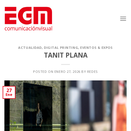
Saltar
al
contenido
ACTUALIDAD
,
DIGITAL PRINTING
,
EVENTOS & EXPOS
TANIT PLANA
POSTED ON
ENERO 27, 2026
BY
REDES
27
Ene