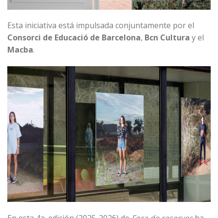
Esta iniciativa está impulsada conjuntamente por el
Consorci de Educació de Barcelona
,
Bcn Cultura
y el
Macba
.
En esta 4a. edición (2025-2026) de
Fora de reserves
ha