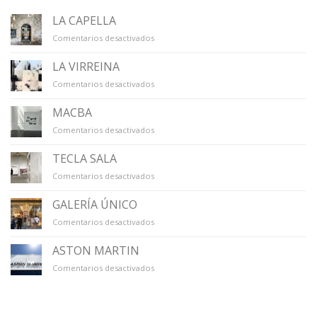
LA CAPELLA
en
Comentarios desactivados
LA
CAPELLA
LA VIRREINA
en
Comentarios desactivados
LA
VIRREINA
MACBA
en
Comentarios desactivados
MACBA
TECLA SALA
en
Comentarios desactivados
TECLA
SALA
GALERÍA ÚNICO
en
Comentarios desactivados
GALERÍA
ÚNICO
ASTON MARTIN
en
Comentarios desactivados
ASTON
MARTIN