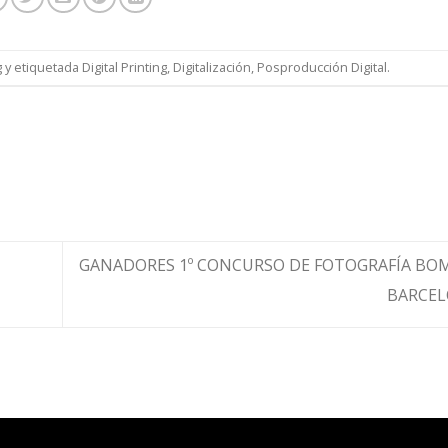
g
y etiquetada
Digital Printing
,
Digitalización
,
Posproducción Digital
.
GANADORES 1º CONCURSO DE FOTOGRAFÍA BO
BARCE