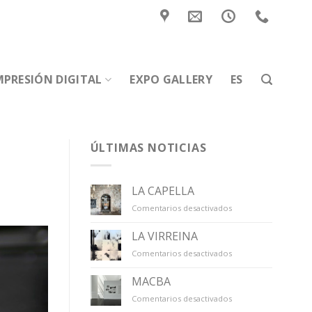
MPRESIÓN DIGITAL
EXPO GALLERY
ES
ÚLTIMAS NOTICIAS
LA CAPELLA
en
Comentarios desactivados
LA
CAPELLA
LA VIRREINA
en
Comentarios desactivados
LA
VIRREINA
MACBA
en
Comentarios desactivados
MACBA