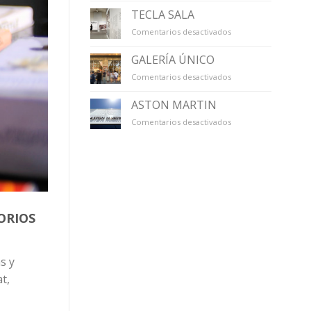
TECLA SALA
en
Comentarios desactivados
TECLA
SALA
GALERÍA ÚNICO
en
Comentarios desactivados
GALERÍA
ÚNICO
ASTON MARTIN
en
Comentarios desactivados
ASTON
MARTIN
ORIOS
s y
t,