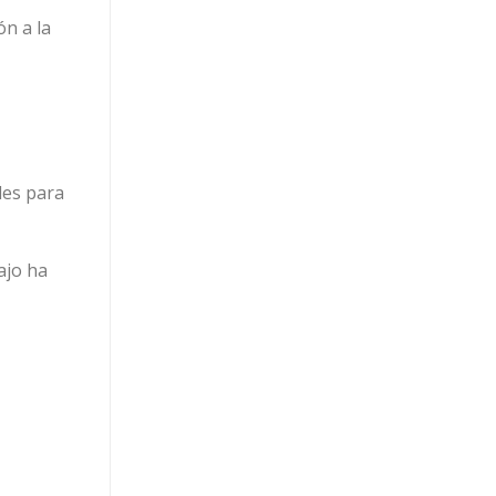
ón a la
les para
ajo ha