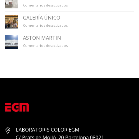
en
Comentarios desactivados
TECLA
SALA
GALERÍA ÚNICO
en
Comentarios desactivados
GALERÍA
ÚNICO
ASTON MARTIN
en
Comentarios desactivados
ASTON
MARTIN
LABORATORIS COLOR EGM
C/ Prats de Molló, 20 Barcelona 08021