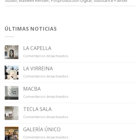
Studio
,
Maxwell Render
,
Posproducción Digital
,
Substance Painter
ÚLTIMAS NOTICIAS
LA CAPELLA
en
Comentarios desactivados
LA
CAPELLA
LA VIRREINA
en
Comentarios desactivados
LA
VIRREINA
MACBA
en
Comentarios desactivados
MACBA
TECLA SALA
en
Comentarios desactivados
TECLA
SALA
GALERÍA ÚNICO
en
Comentarios desactivados