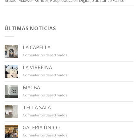
Studio
,
Maxwell Render
,
Posproducción Digital
,
Substance Painter
ÚLTIMAS NOTICIAS
LA CAPELLA
en
Comentarios desactivados
LA
CAPELLA
LA VIRREINA
en
Comentarios desactivados
LA
VIRREINA
MACBA
en
Comentarios desactivados
MACBA
TECLA SALA
en
Comentarios desactivados
TECLA
SALA
GALERÍA ÚNICO
en
Comentarios desactivados