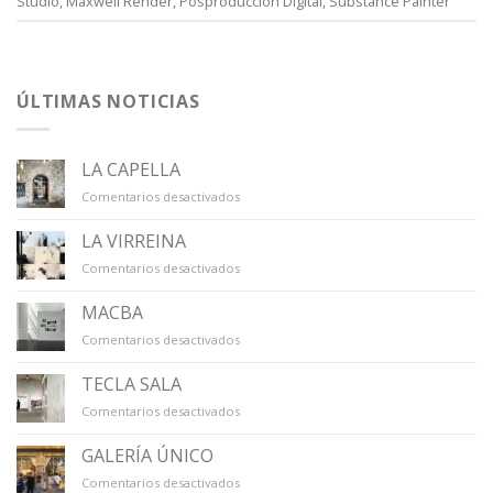
Studio
,
Maxwell Render
,
Posproducción Digital
,
Substance Painter
ÚLTIMAS NOTICIAS
LA CAPELLA
en
Comentarios desactivados
LA
CAPELLA
LA VIRREINA
en
Comentarios desactivados
LA
VIRREINA
MACBA
en
Comentarios desactivados
MACBA
TECLA SALA
en
Comentarios desactivados
TECLA
SALA
GALERÍA ÚNICO
en
Comentarios desactivados